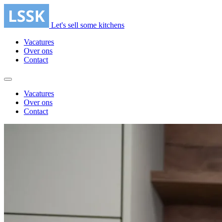
Naar inhoud springen
Let's sell some kitchens
Vacatures
Over ons
Contact
Vacatures
Over ons
Contact